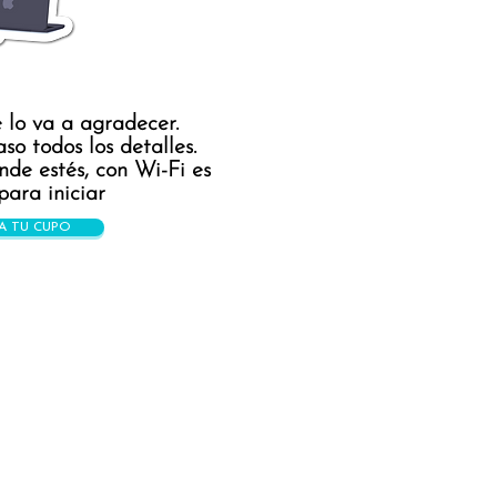
e lo va a agradecer.
so todos los detalles.
de estés, con Wi-Fi es
para iniciar
A TU CUPO