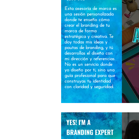
Esta asesoría de marca es
una sesión personalizada
donde te enseño cómo
crear el branding de tu
marca de forma
estratégica y creativa. Te
doy todas mis ideas y
pautas de branding, y tú
desarrollas el diseño con
mi dirección y referencias.
No es un servicio donde
yo diseño por ti, sino una
guía profesional para que
construyas tu identidad
con claridad y seguridad.
YES! I'M A
BRANDING EXPERT