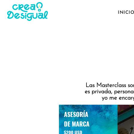
INICI
Las Masterclass s
es privada, persona
yo me encarg
ASESORÍA
DE MARCA
$200 USD