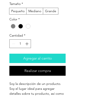
Tamaño
*
Pequeño
Mediano
Grande
Color
*
Cantidad
*
Agregar al carrito
Realizar compra
Soy la descripción de un producto. 
Soy el lugar ideal para agregar 
detalles sobre tu producto, así como 
tamaño, materiales, instrucciones de 
cuidado y de limpieza.