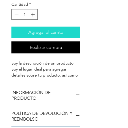
Cantidad
*
Agregar al carrito
Realizar compra
Soy la descripción de un producto. 
Soy el lugar ideal para agregar 
detalles sobre tu producto, así como 
tamaño, materiales, instrucciones de 
cuidado y de limpieza.
INFORMACIÓN DE
PRODUCTO
Soy la descripción de un producto.
POLÍTICA DE DEVOLUCIÓN Y
Soy el lugar ideal para agregar
REEMBOLSO
detalles sobre tu producto, así como
tamaño, materiales, instrucciones de